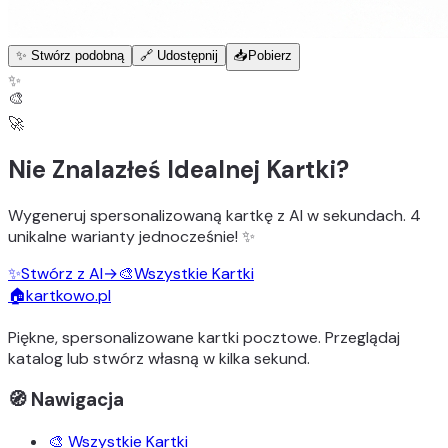
✨ Stwórz podobną
🔗 Udostępnij
📥
Pobierz
✨
🎨
🚀
Nie Znalazłeś Idealnej Kartki?
Wygeneruj
spersonalizowaną kartkę z AI
w sekundach.
4
unikalne warianty
jednocześnie! ✨
✨
Stwórz z AI
→
🎨
Wszystkie Kartki
🏠
kartkowo.pl
Piękne, spersonalizowane kartki pocztowe. Przeglądaj
katalog lub stwórz własną w kilka sekund.
🧭 Nawigacja
🎨 Wszystkie Kartki