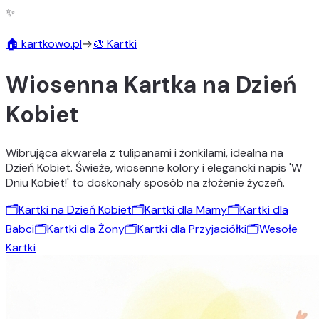
✨
🏠 kartkowo.pl
→
🎨 Kartki
Wiosenna Kartka na Dzień
Kobiet
Wibrująca akwarela z tulipanami i żonkilami, idealna na
Dzień Kobiet. Świeże, wiosenne kolory i elegancki napis 'W
Dniu Kobiet!' to doskonały sposób na złożenie życzeń.
🗂️
Kartki na Dzień Kobiet
🗂️
Kartki dla Mamy
🗂️
Kartki dla
Babci
🗂️
Kartki dla Żony
🗂️
Kartki dla Przyjaciółki
🗂️
Wesołe
Kartki