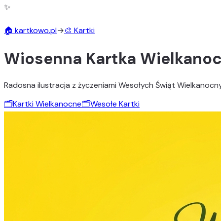
✨
🏠 kartkowo.pl
→
🎨 Kartki
Wiosenna Kartka Wielkano
Radosna ilustracja z życzeniami Wesołych Świąt Wielkanocnych
🗂️
Kartki Wielkanocne
🗂️
Wesołe Kartki