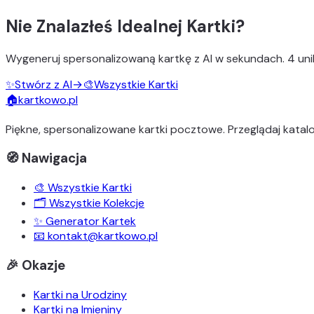
Nie Znalazłeś Idealnej Kartki?
Wygeneruj
spersonalizowaną kartkę z AI
w sekundach.
4 uni
✨
Stwórz z AI
→
🎨
Wszystkie Kartki
🏠
kartkowo.pl
Piękne, spersonalizowane kartki pocztowe. Przeglądaj katalo
🧭 Nawigacja
🎨 Wszystkie Kartki
🗂️ Wszystkie Kolekcje
✨ Generator Kartek
📧 kontakt@kartkowo.pl
🎉 Okazje
Kartki na Urodziny
Kartki na Imieniny