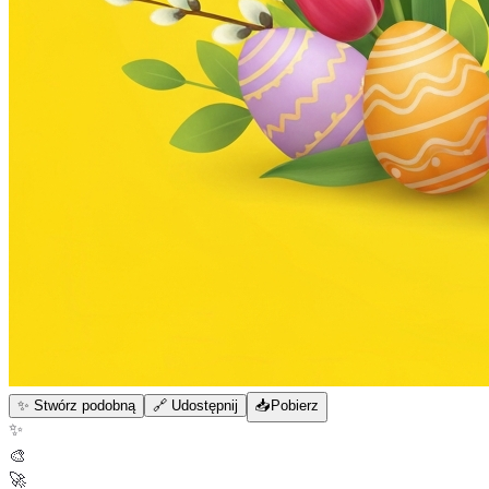
✨ Stwórz podobną
🔗 Udostępnij
📥
Pobierz
✨
🎨
🚀