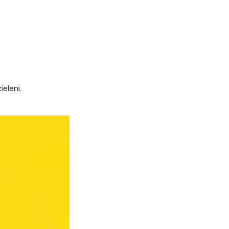
🎨
eleni.