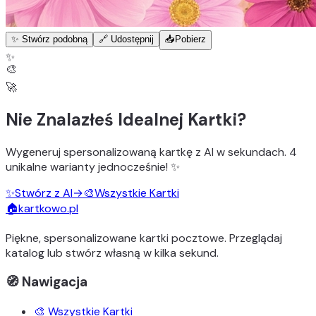
✨ Stwórz podobną
🔗 Udostępnij
📥
Pobierz
✨
🎨
🚀
Nie Znalazłeś Idealnej Kartki?
Wygeneruj
spersonalizowaną kartkę z AI
w sekundach.
4
unikalne warianty
jednocześnie! ✨
✨
Stwórz z AI
→
🎨
Wszystkie Kartki
🏠
kartkowo.pl
Piękne, spersonalizowane kartki pocztowe. Przeglądaj
katalog lub stwórz własną w kilka sekund.
🧭 Nawigacja
🎨 Wszystkie Kartki