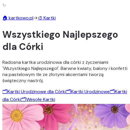
✨
🏠 kartkowo.pl
→
🎨 Kartki
Wszystkiego Najlepszego
dla Córki
Radosna kartka urodzinowa dla córki z życzeniami
'Wszystkiego Najlepszego!'. Barwne kwiaty, balony i konfetti
na pastelowym tle ze złotymi akcentami tworzą
świąteczny nastrój.
🗂️
Kartki Urodzinowe dla Córki
🗂️
Kartki Urodzinowe
🗂️
Kartki
dla Córki
🗂️
Wesołe Kartki