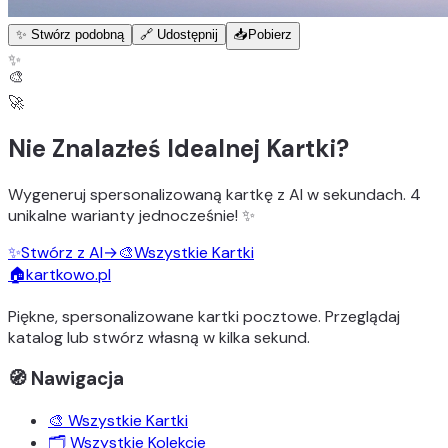
✨ Stwórz podobną
🔗 Udostępnij
📥
Pobierz
✨
🎨
🚀
Nie Znalazłeś Idealnej Kartki?
Wygeneruj
spersonalizowaną kartkę z AI
w sekundach.
4
unikalne warianty
jednocześnie! ✨
✨
Stwórz z AI
→
🎨
Wszystkie Kartki
🏠
kartkowo.pl
Piękne, spersonalizowane kartki pocztowe. Przeglądaj
katalog lub stwórz własną w kilka sekund.
🧭 Nawigacja
🎨 Wszystkie Kartki
🗂️ Wszystkie Kolekcje