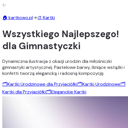
✨
🏠 kartkowo.pl
→
🎨 Kartki
Wszystkiego Najlepszego!
dla Gimnastyczki
Dynamiczna ilustracja z okazji urodzin dla miłośniczki
gimnastyki artystycznej. Pastelowe barwy, lśniące wstążki i
konfetti tworzą elegancką i radosną kompozycję.
🗂️
Kartki Urodzinowe dla Przyjaciółki
🗂️
Kartki Urodzinowe
🗂️
Kartki dla Przyjaciółki
🗂️
Eleganckie Kartki