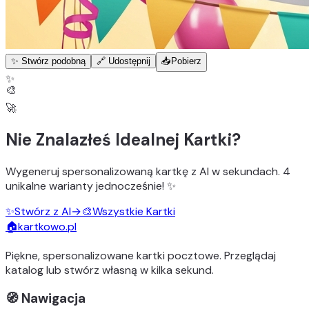
✨ Stwórz podobną
🔗 Udostępnij
📥
Pobierz
✨
🎨
🚀
Nie Znalazłeś Idealnej Kartki?
Wygeneruj
spersonalizowaną kartkę z AI
w sekundach.
4
unikalne warianty
jednocześnie! ✨
✨
Stwórz z AI
→
🎨
Wszystkie Kartki
🏠
kartkowo.pl
Piękne, spersonalizowane kartki pocztowe. Przeglądaj
katalog lub stwórz własną w kilka sekund.
🧭 Nawigacja