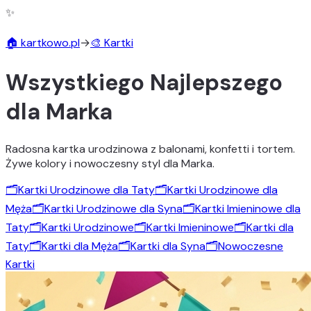
✨
🏠 kartkowo.pl
→
🎨 Kartki
Wszystkiego Najlepszego
dla Marka
Radosna kartka urodzinowa z balonami, konfetti i tortem.
Żywe kolory i nowoczesny styl dla Marka.
🗂️
Kartki Urodzinowe dla Taty
🗂️
Kartki Urodzinowe dla
Męża
🗂️
Kartki Urodzinowe dla Syna
🗂️
Kartki Imieninowe dla
Taty
🗂️
Kartki Urodzinowe
🗂️
Kartki Imieninowe
🗂️
Kartki dla
Taty
🗂️
Kartki dla Męża
🗂️
Kartki dla Syna
🗂️
Nowoczesne
Kartki