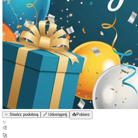
✨ Stwórz podobną
🔗 Udostępnij
📥
Pobierz
✨
🎨
🚀