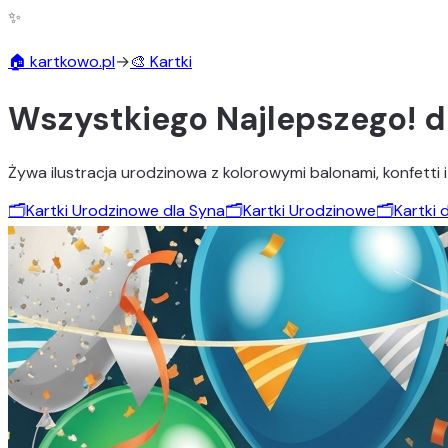
✨
🏠 kartkowo.pl
→
🎨 Kartki
Wszystkiego Najlepszego! d
Żywa ilustracja urodzinowa z kolorowymi balonami, konfetti
🗂️
Kartki Urodzinowe dla Syna
🗂️
Kartki Urodzinowe
🗂️
Kartki 