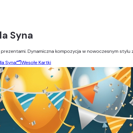
la Syna
 i prezentami. Dynamiczna kompozycja w nowoczesnym stylu z ż
dla Syna
🗂️
Wesołe Kartki