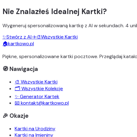
Nie Znalazłeś Idealnej Kartki?
Wygeneruj
spersonalizowaną kartkę z AI
w sekundach.
4 uni
✨
Stwórz z AI
→
🎨
Wszystkie Kartki
🏠
kartkowo.pl
Piękne, spersonalizowane kartki pocztowe. Przeglądaj katalo
🧭 Nawigacja
🎨 Wszystkie Kartki
🗂️ Wszystkie Kolekcje
✨ Generator Kartek
📧 kontakt@kartkowo.pl
🎉 Okazje
Kartki na Urodziny
Kartki na Imieniny