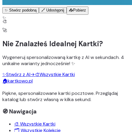
✨ Stwórz podobną
🔗 Udostępnij
📥
Pobierz
✨
🎨
🚀
Nie Znalazłeś Idealnej Kartki?
Wygeneruj
spersonalizowaną kartkę z AI
w sekundach.
4
unikalne warianty
jednocześnie! ✨
✨
Stwórz z AI
→
🎨
Wszystkie Kartki
🏠
kartkowo.pl
Piękne, spersonalizowane kartki pocztowe. Przeglądaj
katalog lub stwórz własną w kilka sekund.
🧭 Nawigacja
🎨 Wszystkie Kartki
🗂️ Wszystkie Kolekcje