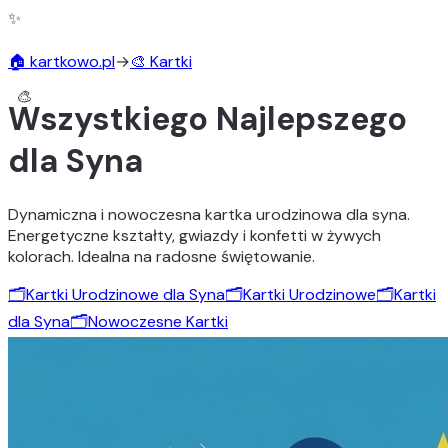
✨
🏠 kartkowo.pl
→
🎨 Kartki
Wszystkiego Najlepszego
dla Syna
Dynamiczna i nowoczesna kartka urodzinowa dla syna.
Energetyczne kształty, gwiazdy i konfetti w żywych
kolorach. Idealna na radosne świętowanie.
🗂️
Kartki Urodzinowe dla Syna
🗂️
Kartki Urodzinowe
🗂️
Kartki
dla Syna
🗂️
Nowoczesne Kartki