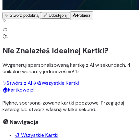
✨ Stwórz podobną
🔗 Udostępnij
📥
Pobierz
✨
🎨
🚀
Nie Znalazłeś Idealnej Kartki?
Wygeneruj
spersonalizowaną kartkę z AI
w sekundach.
4
unikalne warianty
jednocześnie! ✨
✨
Stwórz z AI
→
🎨
Wszystkie Kartki
🏠
kartkowo.pl
Piękne, spersonalizowane kartki pocztowe. Przeglądaj
katalog lub stwórz własną w kilka sekund.
🧭 Nawigacja
🎨 Wszystkie Kartki