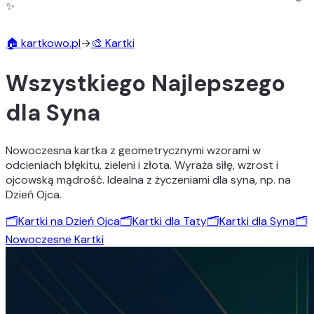
✨
🏠 kartkowo.pl
→
🎨 Kartki
Wszystkiego Najlepszego
dla Syna
🎨
Nowoczesna kartka z geometrycznymi wzorami w
odcieniach błękitu, zieleni i złota. Wyraża siłę, wzrost i
ojcowską mądrość. Idealna z życzeniami dla syna, np. na
Dzień Ojca.
🗂️
Kartki na Dzień Ojca
🗂️
Kartki dla Taty
🗂️
Kartki dla Syna
🗂️
Nowoczesne Kartki