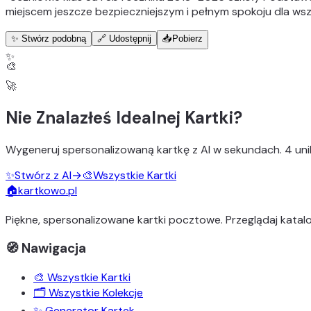
miejscem jeszcze bezpieczniejszym i pełnym spokoju dla wszys
✨ Stwórz podobną
🔗 Udostępnij
📥
Pobierz
✨
🎨
🚀
Nie Znalazłeś Idealnej Kartki?
Wygeneruj
spersonalizowaną kartkę z AI
w sekundach.
4 uni
✨
Stwórz z AI
→
🎨
Wszystkie Kartki
🏠
kartkowo.pl
Piękne, spersonalizowane kartki pocztowe. Przeglądaj katalo
🧭 Nawigacja
🎨 Wszystkie Kartki
🗂️ Wszystkie Kolekcje
✨ Generator Kartek