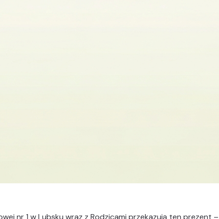
wej nr 1 w Lubsku wraz z Rodzicami przekazują ten prezent 