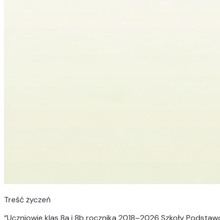
Treść życzeń
“
Uczniowie klas 8a i 8b rocznika 2018–2026 Szkoły Podstawo