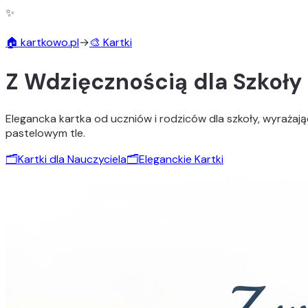
✨
🏠 kartkowo.pl
→
🎨 Kartki
Z Wdzięcznością dla Szkoły
Elegancka kartka od uczniów i rodziców dla szkoły, wyraża
pastelowym tle.
🗂️
Kartki dla Nauczyciela
🗂️
Eleganckie Kartki