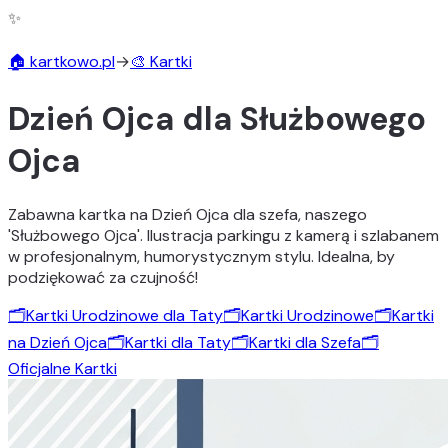
✨
🏠 kartkowo.pl
→
🎨 Kartki
Dzień Ojca dla Służbowego
Ojca
Zabawna kartka na Dzień Ojca dla szefa, naszego
'Służbowego Ojca'. Ilustracja parkingu z kamerą i szlabanem
w profesjonalnym, humorystycznym stylu. Idealna, by
podziękować za czujność!
🗂️
Kartki Urodzinowe dla Taty
🗂️
Kartki Urodzinowe
🗂️
Kartki
na Dzień Ojca
🗂️
Kartki dla Taty
🗂️
Kartki dla Szefa
🗂️
Oficjalne Kartki