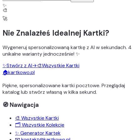
✨
🎨
🚀
Nie Znalazłeś Idealnej Kartki?
Wygeneruj
spersonalizowaną kartkę z AI
w sekundach.
4
unikalne warianty
jednocześnie! ✨
✨
Stwórz z AI
→
🎨
Wszystkie Kartki
🏠
kartkowo.pl
Piękne, spersonalizowane kartki pocztowe. Przeglądaj
katalog lub stwórz własną w kilka sekund.
🧭 Nawigacja
🎨 Wszystkie Kartki
🗂️ Wszystkie Kolekcje
✨ Generator Kartek
📧 kontakt@kartkowo.pl