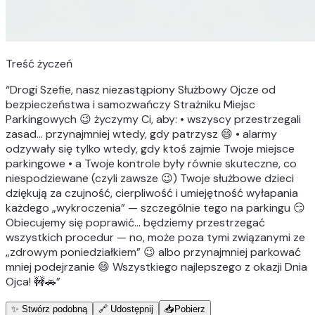
Treść życzeń
“
Drogi Szefie, nasz niezastąpiony Służbowy Ojcze od
bezpieczeństwa i samozwańczy Strażniku Miejsc
Parkingowych 😉 życzymy Ci, aby: • wszyscy przestrzegali
zasad… przynajmniej wtedy, gdy patrzysz 😄 • alarmy
odzywały się tylko wtedy, gdy ktoś zajmie Twoje miejsce
parkingowe • a Twoje kontrole były równie skuteczne, co
niespodziewane (czyli zawsze 😉) Twoje służbowe dzieci
dziękują za czujność, cierpliwość i umiejętność wyłapania
każdego „wykroczenia” — szczególnie tego na parkingu 😏
Obiecujemy się poprawić… będziemy przestrzegać
wszystkich procedur — no, może poza tymi związanymi ze
„zdrowym poniedziałkiem” 😉 albo przynajmniej parkować
mniej podejrzanie 😄 Wszystkiego najlepszego z okazji Dnia
Ojca! 🚧🚗
”
✨ Stwórz podobną
🔗 Udostępnij
📥
Pobierz