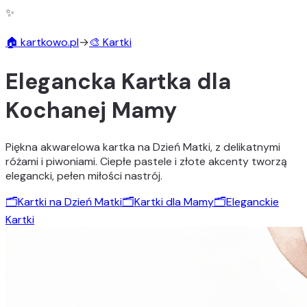
✨
🏠 kartkowo.pl
→
🎨 Kartki
Elegancka Kartka dla
Kochanej Mamy
Piękna akwarelowa kartka na Dzień Matki, z delikatnymi
różami i piwoniami. Ciepłe pastele i złote akcenty tworzą
elegancki, pełen miłości nastrój.
🗂️
Kartki na Dzień Matki
🗂️
Kartki dla Mamy
🗂️
Eleganckie
Kartki