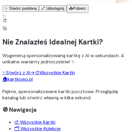
✨ Stwórz podobną
🔗 Udostępnij
📥
Pobierz
✨
🎨
🚀
Nie Znalazłeś Idealnej Kartki?
Wygeneruj
spersonalizowaną kartkę z AI
w sekundach.
4
unikalne warianty
jednocześnie! ✨
✨
Stwórz z AI
→
🎨
Wszystkie Kartki
🏠
kartkowo.pl
Piękne, spersonalizowane kartki pocztowe. Przeglądaj
katalog lub stwórz własną w kilka sekund.
🧭 Nawigacja
🎨 Wszystkie Kartki
🗂️ Wszystkie Kolekcje