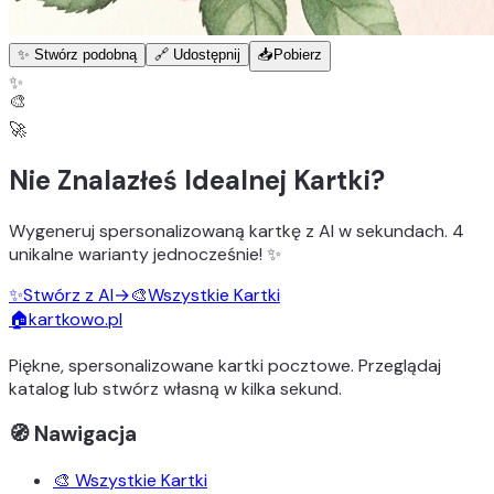
✨ Stwórz podobną
🔗 Udostępnij
📥
Pobierz
✨
🎨
🚀
Nie Znalazłeś Idealnej Kartki?
Wygeneruj
spersonalizowaną kartkę z AI
w sekundach.
4
unikalne warianty
jednocześnie! ✨
✨
Stwórz z AI
→
🎨
Wszystkie Kartki
🏠
kartkowo.pl
Piękne, spersonalizowane kartki pocztowe. Przeglądaj
katalog lub stwórz własną w kilka sekund.
🧭 Nawigacja
🎨 Wszystkie Kartki