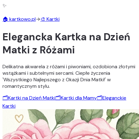
✨
🏠 kartkowo.pl
→
🎨 Kartki
Elegancka Kartka na Dzień
Matki z Różami
Delikatna akwarela z różami i piwoniami, ozdobiona złotymi
wstążkami i subtelnymi sercami. Ciepłe życzenia
'Wszystkiego Najlepszego z Okazji Dnia Matki!' w
romantycznym stylu.
🗂️
Kartki na Dzień Matki
🗂️
Kartki dla Mamy
🗂️
Eleganckie
Kartki