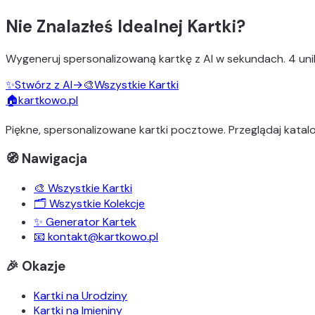
Nie Znalazłeś Idealnej Kartki?
Wygeneruj
spersonalizowaną kartkę z AI
w sekundach.
4 uni
✨
Stwórz z AI
→
🎨
Wszystkie Kartki
🏠
kartkowo.pl
Piękne, spersonalizowane kartki pocztowe. Przeglądaj katalo
🧭 Nawigacja
🎨 Wszystkie Kartki
🗂️ Wszystkie Kolekcje
✨ Generator Kartek
📧 kontakt@kartkowo.pl
🎉 Okazje
Kartki na Urodziny
Kartki na Imieniny