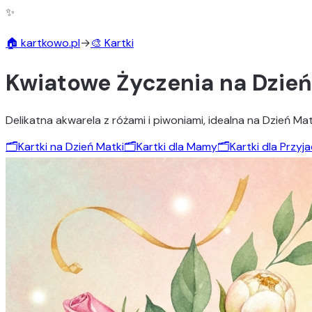
✨
🏠 kartkowo.pl
→
🎨 Kartki
Kwiatowe Życzenia na Dzień 
Delikatna akwarela z różami i piwoniami, idealna na Dzień Mat
🗂️
Kartki na Dzień Matki
🗂️
Kartki dla Mamy
🗂️
Kartki dla Przyja