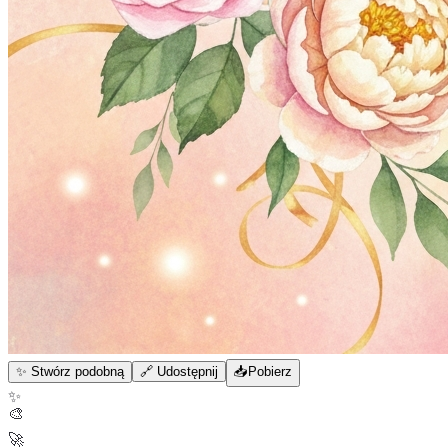
✨ Stwórz podobną
🔗 Udostępnij
📥
Pobierz
✨
🎨
🚀