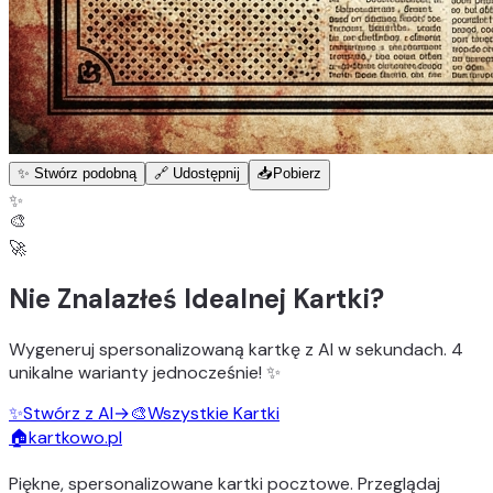
✨ Stwórz podobną
🔗 Udostępnij
📥
Pobierz
✨
🎨
🚀
Nie Znalazłeś Idealnej Kartki?
Wygeneruj
spersonalizowaną kartkę z AI
w sekundach.
4
unikalne warianty
jednocześnie! ✨
✨
Stwórz z AI
→
🎨
Wszystkie Kartki
🏠
kartkowo.pl
Piękne, spersonalizowane kartki pocztowe. Przeglądaj