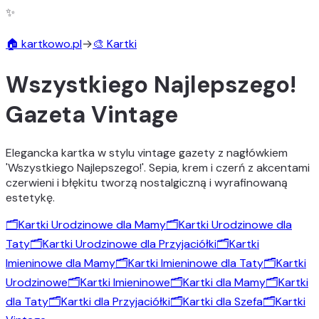
✨
🏠 kartkowo.pl
→
🎨 Kartki
Wszystkiego Najlepszego!
Gazeta Vintage
Elegancka kartka w stylu vintage gazety z nagłówkiem
'Wszystkiego Najlepszego!'. Sepia, krem i czerń z akcentami
czerwieni i błękitu tworzą nostalgiczną i wyrafinowaną
estetykę.
🗂️
Kartki Urodzinowe dla Mamy
🗂️
Kartki Urodzinowe dla
Taty
🗂️
Kartki Urodzinowe dla Przyjaciółki
🗂️
Kartki
Imieninowe dla Mamy
🗂️
Kartki Imieninowe dla Taty
🗂️
Kartki
Urodzinowe
🗂️
Kartki Imieninowe
🗂️
Kartki dla Mamy
🗂️
Kartki
dla Taty
🗂️
Kartki dla Przyjaciółki
🗂️
Kartki dla Szefa
🗂️
Kartki