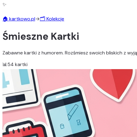
✨
🏠 kartkowo.pl
→
🗂️ Kolekcje
Śmieszne Kartki
Zabawne kartki z humorem. Rozśmiesz swoich bliskich z wy
📊
54
kartki